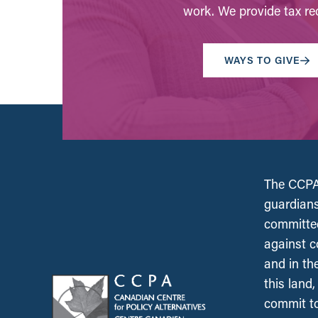
work. We provide tax rec
WAYS TO GIVE
The CCPA 
guardians
committed
against c
and in th
this land
commit to