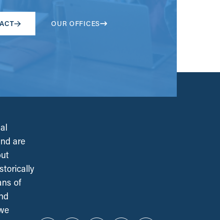
ACT
OUR OFFICES
al
and are
out
torically
ans of
and
 we