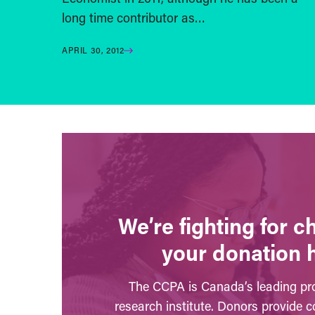
long time contributor as…
APRIL 30, 2012
We’re fighting for 
your donation 
The CCPA is Canada’s leading pro
research institute. Donors provide c