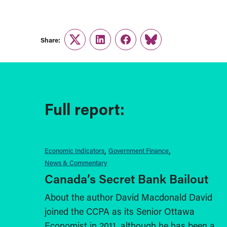
Share:
Twitter
LinkedIn
Facebook
Link
Full report:
Economic Indicators
Government Finance
News & Commentary
Canada’s Secret Bank Bailout
About the author David Macdonald David
joined the CCPA as its Senior Ottawa
Economist in 2011, although he has been a