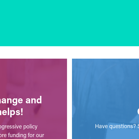
change and
helps!
Have questions? S
gressive policy
ore funding for our