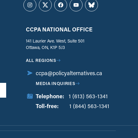
Instagram
Twitter
Facebook
YouTube
Bluesky
CCPA NATIONAL OFFICE
141 Laurier Ave. West, Suite 501
Ottawa, ON, K1P 5J3
ALL REGIONS
ccpa@policyalternatives.ca
MEDIA INQUIRIES
Telephone:
1 (613) 563-1341
Toll-free:
‏‏‎ ‎‏‏‎ ‎‏‏‎ ‎‏‏‎ ‎‏‏‎ ‎‏‎‏‏‎‎‏‏‎ ‎‏‏‎ ‎
1 (844) 563-1341