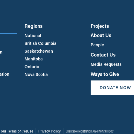
Regions
Projects
About Us
National
British Columbia
People
Saskatchewan
an
Contact Us
Manitoba
Media Requests
Ontario
Ways to Give
ation
Nova Scotia
DONATE NOW
 our Terms of (re)Use
Privacy Policy
Charitable registration #124146473RR0001