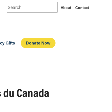
Search
About
Contact
cy Gifts
Donate Now
s du Canada