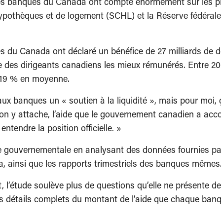
ipales banques du Canada ont compté énormément sur les p
pothèques et de logement (SCHL) et la Réserve fédérale 
s du Canada ont déclaré un bénéfice de 27 milliards de dol
es dirigeants canadiens les mieux rémunérés. Entre 200
 19 % en moyenne.
t aux banques un « soutien à la liquidité », mais pour mo
on y attache, l’aide que le gouvernement canadien a acc
ntendre la position officielle. »
aide gouvernementale en analysant des données fournies p
a, ainsi que les rapports trimestriels des banques mêmes
 l’étude soulève plus de questions qu’elle ne présente
 détails complets du montant de l’aide que chaque banqu