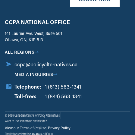
CCPA NATIONAL OFFICE
141 Laurier Ave. West, Suite 501
Ottawa, ON, K1P 5J3
ALL REGIONS
ccpa@policyalternatives.ca
MEDIA INQUIRIES
Telephone:
1 (613) 563-1341
Toll-free:
‏‏‎ ‎‏‏‎ ‎‏‏‎ ‎‏‏‎ ‎‏‏‎ ‎‏‎‏‏‎‎‏‏‎ ‎‏‏‎ ‎
1 (844) 563-1341
© 2025 Canadian Centre for Policy Alternatives
Want to use something on this site?
View our Terms of (re)Use
Privacy Policy
Charitable registration #124146473RR0001