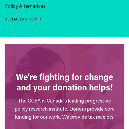
Policy Alternatives
DECEMBER 6, 2001
We’re fighting for change
and your donation helps!
The CCPA is Canada’s leading progressive
policy research institute. Donors provide core
funding for our work. We provide tax receipts.