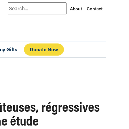
Search
About
Contact
cy Gifts
Donate Now
ûteuses, régressives
ne étude