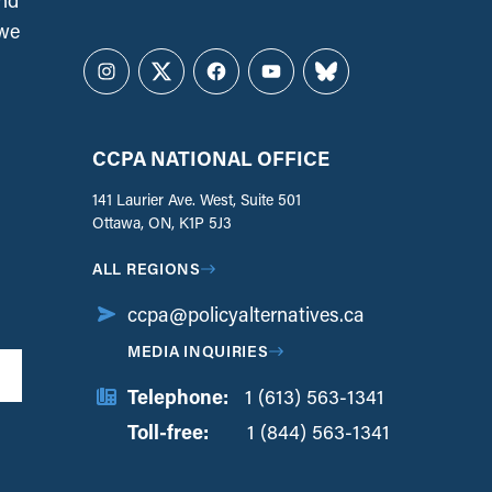
and
 we
Instagram
Twitter
Facebook
YouTube
Bluesky
CCPA NATIONAL OFFICE
141 Laurier Ave. West, Suite 501
Ottawa, ON, K1P 5J3
ALL REGIONS
ccpa@policyalternatives.ca
MEDIA INQUIRIES
Telephone:
1 (613) 563-1341
Toll-free:
‏‏‎ ‎‏‏‎ ‎‏‏‎ ‎‏‏‎ ‎‏‏‎ ‎‏‎‏‏‎‎‏‏‎ ‎‏‏‎ ‎
1 (844) 563-1341