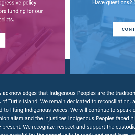
Have questions? S
gressive policy
ore funding for our
eipts.
CONT
acknowledges that Indigenous Peoples are the tradition
 of Turtle Island. We remain dedicated to reconciliation, 
 to lifting Indigenous voices. We will continue to speak 
olonialism and the injustices Indigenous Peoples faced his
e present. We recognize, respect and support the custodi