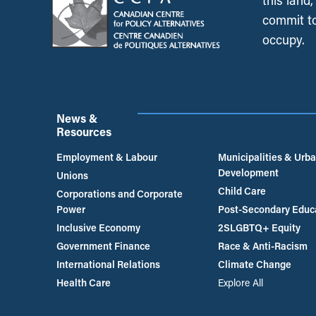
this land
commit to
occupy.
News &
Resources
Employment & Labour
Municipalities & Urb
Development
Unions
Child Care
Corporations and Corporate
Power
Post-Secondary Educ
Inclusive Economy
2SLGBTQ+ Equity
Government Finance
Race & Anti-Racism
International Relations
Climate Change
Health Care
Explore All