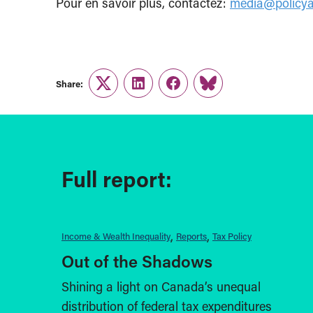
Pour en savoir plus, contactez:
media@policyal
Share:
Twitter
LinkedIn
Facebook
Link
Full report:
Income & Wealth Inequality
Reports
Tax Policy
Out of the Shadows
Shining a light on Canada’s unequal
distribution of federal tax expenditures