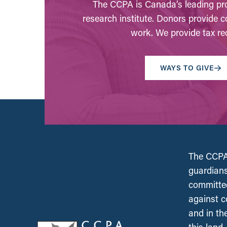
The CCPA is Canada’s leading pro
research institute. Donors provide c
work. We provide tax rec
WAYS TO GIVE
The CCPA 
guardians
committed
against c
and in th