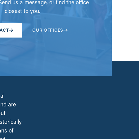
end us a message, or find the office
closest to you.
ACT
OUR OFFICES
al
and are
out
torically
ans of