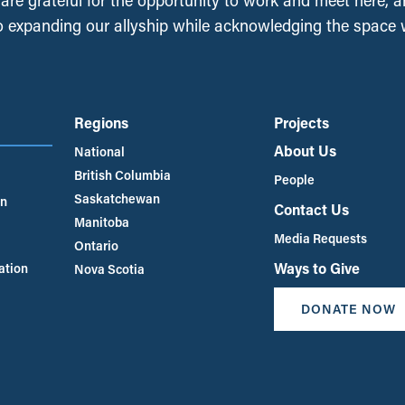
, are grateful for the opportunity to work and meet here, 
 expanding our allyship while acknowledging the space
Regions
Projects
About Us
National
British Columbia
People
Saskatchewan
an
Contact Us
Manitoba
Media Requests
Ontario
Ways to Give
ation
Nova Scotia
DONATE NOW