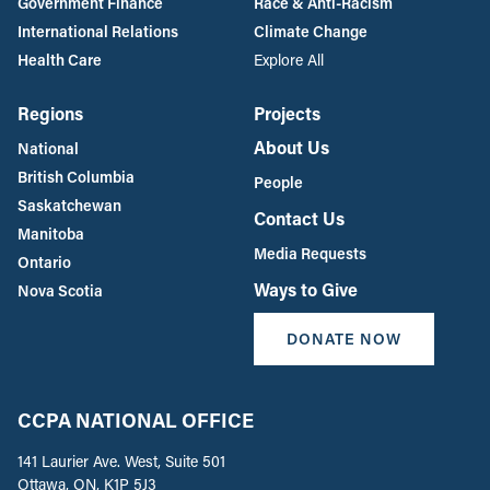
Government Finance
Race & Anti-Racism
International Relations
Climate Change
Health Care
Explore All
Regions
Projects
About Us
National
British Columbia
People
Saskatchewan
Contact Us
Manitoba
Media Requests
Ontario
Ways to Give
Nova Scotia
DONATE NOW
CCPA NATIONAL OFFICE
141 Laurier Ave. West, Suite 501
Ottawa, ON, K1P 5J3