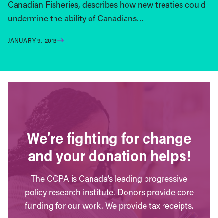
Canadian Fisheries, describes how new treaties could
undermine the ability of Canadians…
JANUARY 9, 2013
We’re fighting for change
and your donation helps!
The CCPA is Canada’s leading progressive
policy research institute. Donors provide core
funding for our work. We provide tax receipts.