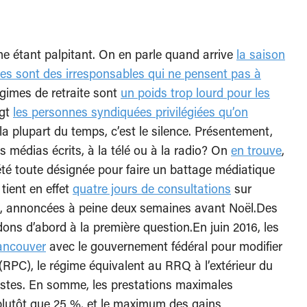
me étant palpitant. On en parle quand arrive
la saison
es sont des irresponsables qui ne pensent pas à
égimes de retraite sont
un poids trop lourd pour les
igt
les personnes syndiquées privilégiées qu’on
la plupart du temps, c’est le silence. Présentement,
s médias écrits, à la télé ou à la radio? On
en trouve
,
été toute désignée pour faire un battage médiatique
tient en effet
quatre jours de consultations
sur
), annoncées à peine deux semaines avant Noël.Des
ns d’abord à la première question.En juin 2016, les
ancouver
avec le gouvernement fédéral pour modifier
PC), le régime équivalent au RRQ à l’extérieur du
tes. En somme, les prestations maximales
 plutôt que 25 %, et le maximum des gains