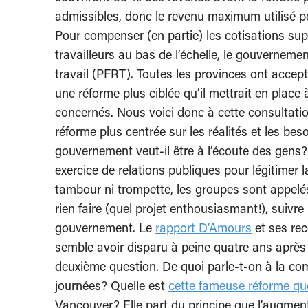
admissibles, donc le revenu maximum utilisé p
Pour compenser (en partie) les cotisations sup
travailleurs au bas de l’échelle, le gouverneme
travail (PFRT). Toutes les provinces ont accept
une réforme plus ciblée qu’il mettrait en place
concernés. Nous voici donc à cette consultati
réforme plus centrée sur les réalités et les be
gouvernement veut-il être à l’écoute des gens?
exercice de relations publiques pour légitimer
tambour ni trompette, les groupes sont appelés
rien faire (quel projet enthousiasmant!), suivr
gouvernement. Le
rapport D’Amours
et ses rec
semble avoir disparu à peine quatre ans aprè
deuxième question. De quoi parle-t-on à la co
journées? Quelle est
cette fameuse réforme que
Vancouver? Elle part du principe que l’augme