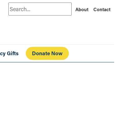
Search
About
Contact
cy Gifts
Donate Now