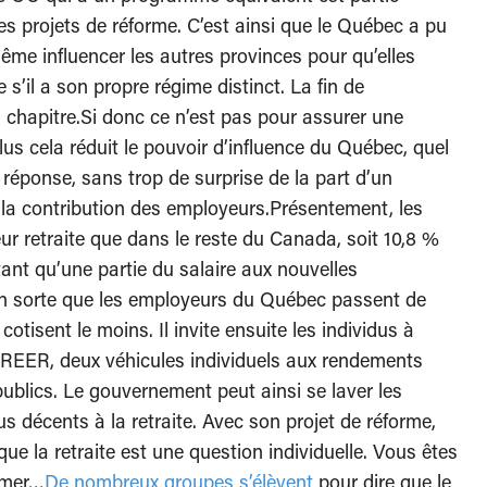
s projets de réforme. C’est ainsi que le Québec a pu
ême influencer les autres provinces pour qu’elles
’il a son propre régime distinct. La fin de
au chapitre.Si donc ce n’est pas pour assurer une
lus cela réduit le pouvoir d’influence du Québec, quel
 réponse, sans trop de surprise de la part d’un
 la contribution des employeurs.Présentement, les
ur retraite que dans le reste du Canada, soit 10,8 %
tant qu’une partie du salaire aux nouvelles
 en sorte que les employeurs du Québec passent de
otisent le moins. Il invite ensuite les individus à
REER, deux véhicules individuels aux rendements
blics. Le gouvernement peut ainsi se laver les
s décents à la retraite. Avec son projet de réforme,
ue la retraite est une question individuelle. Vous êtes
âmer…
De
nombreux
groupes
s’élèvent
pour dire que le