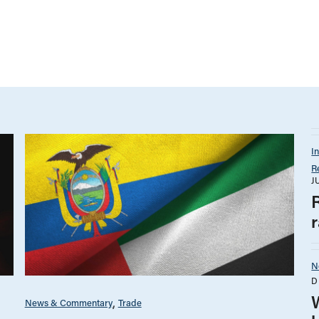
I
R
J
r
N
D
News & Commentary
Trade