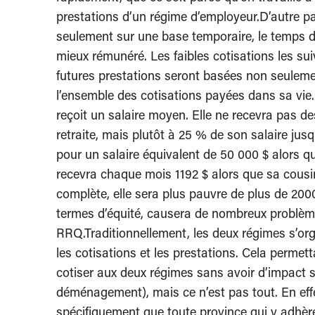
prestations d’un régime d’employeur.D’autre p
seulement sur une base temporaire, le temps d
mieux rémunéré. Les faibles cotisations les su
futures prestations seront basées non seulement
l’ensemble des cotisations payées dans sa vie
reçoit un salaire moyen. Elle ne recevra pas d
retraite, mais plutôt à 25 % de son salaire jusq
pour un salaire équivalent de 50 000 $ alors qu’
recevra chaque mois 1192 $ alors que sa cousin
complète, elle sera plus pauvre de plus de 2000
termes d’équité, causera de nombreux problèm
RRQ.Traditionnellement, les deux régimes s’org
les cotisations et les prestations. Cela permett
cotiser aux deux régimes sans avoir d’impact s
déménagement), mais ce n’est pas tout. En effe
spécifiquement que toute province qui y adhèr