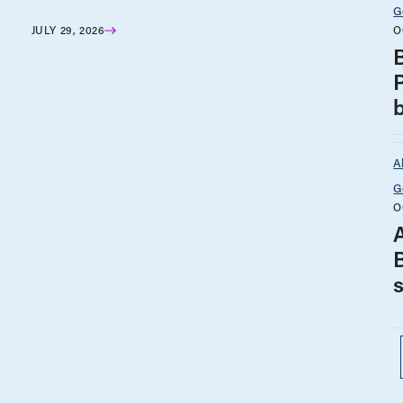
G
O
JULY 29, 2026
B
A
G
O