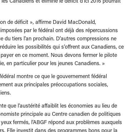
les Canadiens et élimine le déficit d’ici 2016 pourrait
n de déficit », affirme David MacDonald,
mposées par le fédéral ont déjà des répercussions
ce du tiers l’an prochain. D’autres compressions ne
réduire les possibilités qui s’offrent aux Canadiens, ce
payer en ce moment. Nous devons fermer le pilote
ie, en particulier pour les jeunes Canadiens. »
 fédéral montre ce que le gouvernement fédéral
usement aux principales préoccupations sociales,
iens.
 que l’austérité affaiblit les économies au lieu de
conomiste principale au Centre canadien de politiques
les yeux fermés, l’ABGF répond aux problèmes auxquels
urs. Elle investit dans des programmes bons pour la