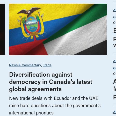
A
G
O
A
News & Commentary
Trade
G
Diversification against
O
democracy in Canada’s latest
global agreements
New trade deals with Ecuador and the UAE
raise hard questions about the government’s
A
international priorities