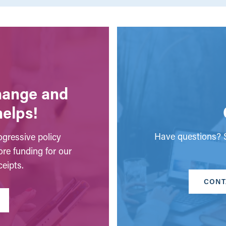
change and
helps!
Have questions? S
gressive policy
ore funding for our
eipts.
CONT