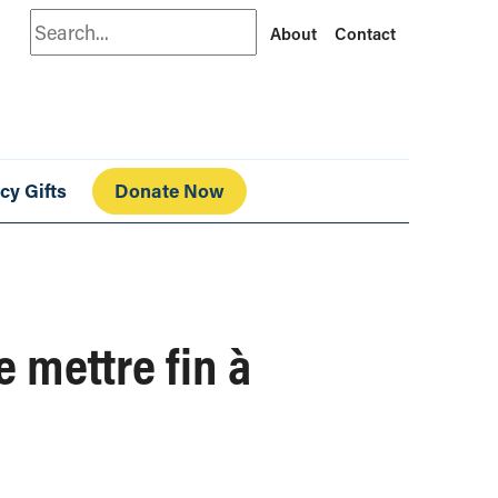
Search
About
Contact
cy Gifts
Donate Now
 mettre fin à