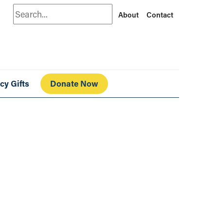
Search
About
Contact
cy Gifts
Donate Now